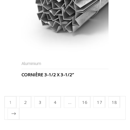
Aluminium
CORNIÈRE 3-1/2 X 3-1/2″
1
2
3
4
…
16
17
18