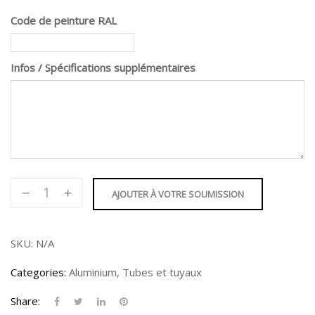
Code de peinture RAL
Infos / Spécifications supplémentaires
Tube
AJOUTER À VOTRE SOUMISSION
Rond
2-
1/4"
SKU:
N/A
quantity
Categories:
Aluminium
,
Tubes et tuyaux
Share: