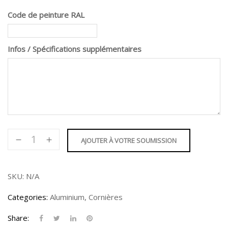
Code de peinture RAL
Infos / Spécifications supplémentaires
Cornière
AJOUTER À VOTRE SOUMISSION
4
X
4"
SKU:
N/A
quantity
Categories:
Aluminium
,
Cornières
Share: