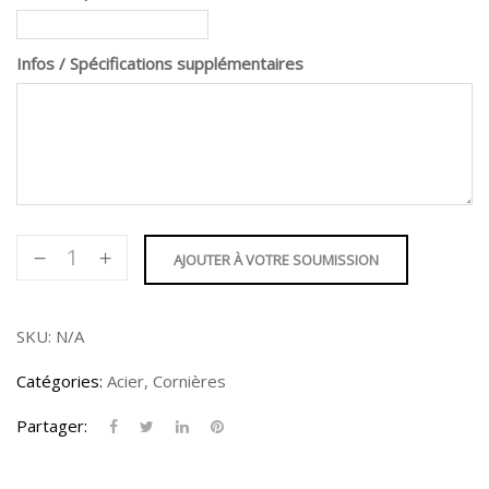
Infos / Spécifications supplémentaires
quantité
AJOUTER À VOTRE SOUMISSION
de
Cornière
4
SKU:
N/A
X
Catégories:
Acier
,
Cornières
3-
1/2"
Partager: