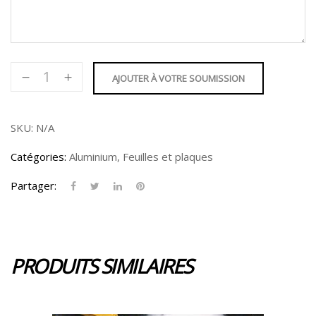
quantité
AJOUTER À VOTRE SOUMISSION
de
Feuille
d'aluminium
SKU:
N/A
-
Catégories:
Aluminium
,
Feuilles et plaques
0.100"
Partager:
PRODUITS SIMILAIRES