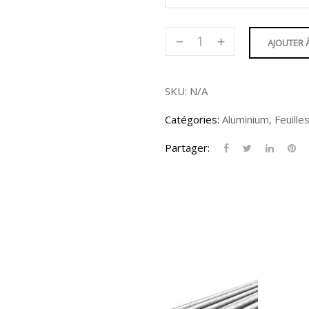
quantité
AJOUTER 
de
Feuille
de
SKU:
N/A
métal
Catégories:
Aluminium
,
Feuille
déployé
-
Partager:
1/2"
Motif
régulier