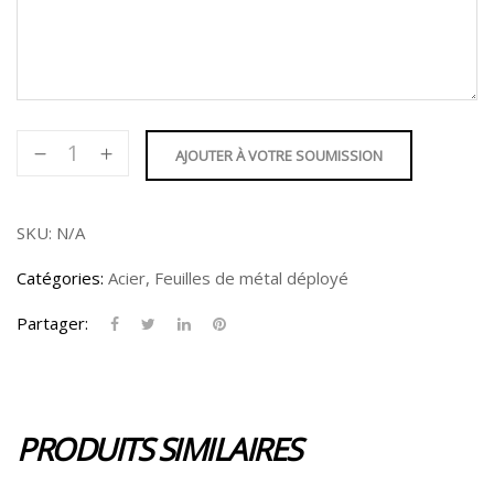
quantité
AJOUTER À VOTRE SOUMISSION
de
Feuille
de
SKU:
N/A
métal
Catégories:
Acier
,
Feuilles de métal déployé
déployé
-
Partager:
5/16"
Motif
aplati
PRODUITS SIMILAIRES