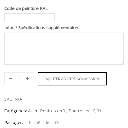
Code de peinture RAL
Infos / Spécifications supplémentaires
quantité
AJOUTER À VOTRE SOUMISSION
de
Poutre
en
SKU:
N/A
'I'
Catégories:
Acier
,
Poutres en 'I'
,
Poutres en 'I', 'H'
-
5"
Partager: