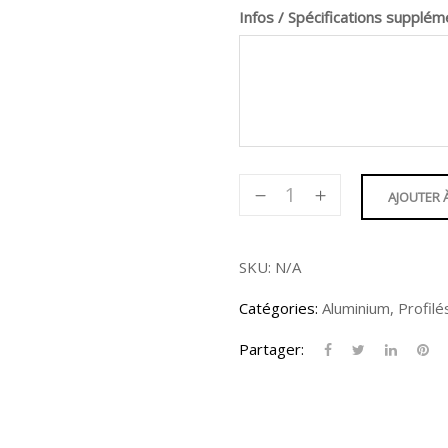
Infos / Spécifications supplém
quantité
AJOUTER 
de
Profilé
en
SKU:
N/A
«U»
Catégories:
Aluminium
,
Profilé
-
1-
Partager:
1/2
X
1"