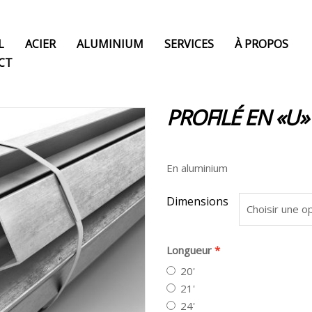
L
ACIER
ALUMINIUM
SERVICES
À PROPOS
CT
PROFILÉ EN «U» –
En aluminium
Dimensions
Longueur
20'
21'
24'