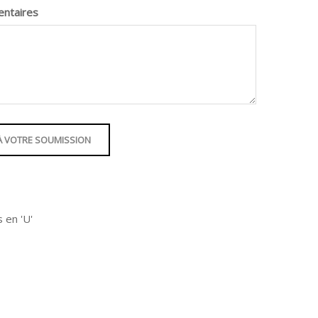
entaires
À VOTRE SOUMISSION
s en 'U'