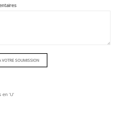
entaires
À VOTRE SOUMISSION
s en 'U'