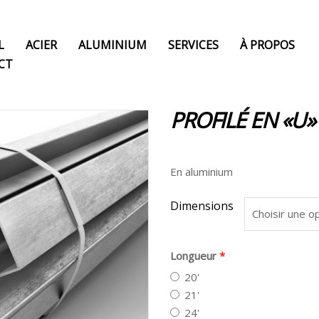
L
ACIER
ALUMINIUM
SERVICES
À PROPOS
CT
PROFILÉ EN «U» 
En aluminium
Dimensions
Longueur
20'
21'
24'