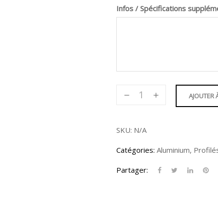
Infos / Spécifications supplém
quantité
AJOUTER 
de
Profilé
en
SKU:
N/A
«U»
Catégories:
Aluminium
,
Profilé
-
10
Partager:
X
3"