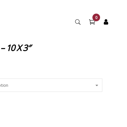
0
– 10 X 3″