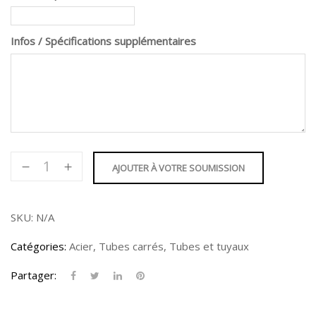
Infos / Spécifications supplémentaires
quantité
AJOUTER À VOTRE SOUMISSION
de
Tube
carré
SKU:
N/A
12"
Catégories:
Acier
,
Tubes carrés
,
Tubes et tuyaux
Partager: