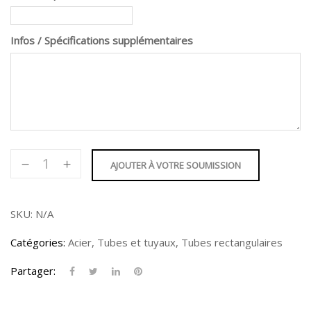
Infos / Spécifications supplémentaires
quantité
AJOUTER À VOTRE SOUMISSION
de
Tube
rectangulaire
SKU:
N/A
10
Catégories:
Acier
,
Tubes et tuyaux
,
Tubes rectangulaires
X
2"
Partager: