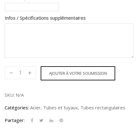
Infos / Spécifications supplémentaires
quantité
AJOUTER À VOTRE SOUMISSION
de
Tube
rectangulaire
SKU:
N/A
8
Catégories:
Acier
,
Tubes et tuyaux
,
Tubes rectangulaires
X
4"
Partager: