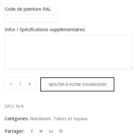
Code de peinture RAL
Infos / Spécifications supplémentaires
quantité
AJOUTER À VOTRE SOUMISSION
de
Tube
Rond
SKU:
N/A
4"
Catégories:
Aluminium
,
Tubes et tuyaux
Partager: