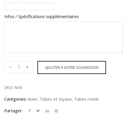
Infos / Spécifications supplémentaires
quantité
AJOUTER À VOTRE SOUMISSION
de
Tube
rond
SKU:
N/A
4.500"
Catégories:
Acier
,
Tubes et tuyaux
,
Tubes ronds
Partager: