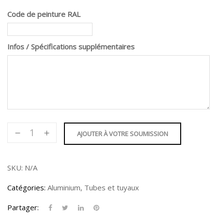
Code de peinture RAL
Infos / Spécifications supplémentaires
quantité
AJOUTER À VOTRE SOUMISSION
de
Tube
Rond
SKU:
N/A
7/8"
Catégories:
Aluminium
,
Tubes et tuyaux
Partager: