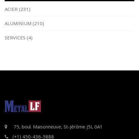
ACIER
(231)
ALUMINIUM
(210)
SERVICES
(4)
75, boul. Maisonneuve, St-Jérôme J5L 0A1
(+1) 450-436-5888