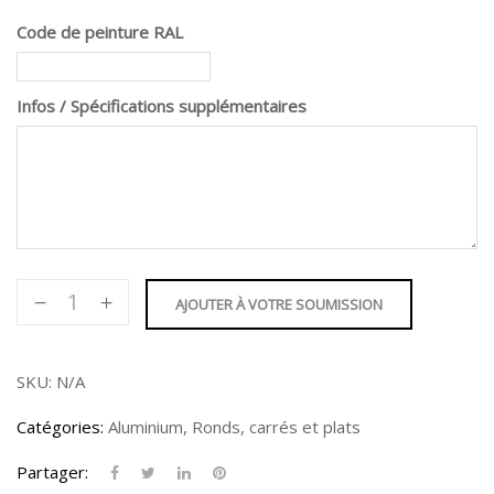
Code de peinture RAL
Infos / Spécifications supplémentaires
quantité
AJOUTER À VOTRE SOUMISSION
de
Barre
rectangulaire
SKU:
N/A
1/2"
Catégories:
Aluminium
,
Ronds, carrés et plats
Partager: