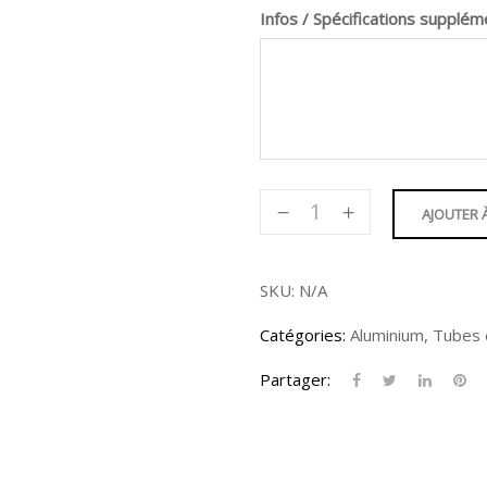
Infos / Spécifications supplém
quantité
AJOUTER 
de
Tube
Rectangulaire
SKU:
N/A
2-
Catégories:
Aluminium
,
Tubes 
1/2
X1-
Partager:
1/2"